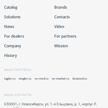
Catalog
Brands
Solutions
Contacts
News
Video
For dealers
For partners
Company
Mission
History
НАШИ ПАРТНЕРЫ
tagler.ru
stegler.ru
nv-med.ru
nv-market.ru
ibramed.ru
НАШИ КОНТАКТЫ
630001, г. Новосибирск, ул. 1-я Ельцовка, д. 1, корпус Р,