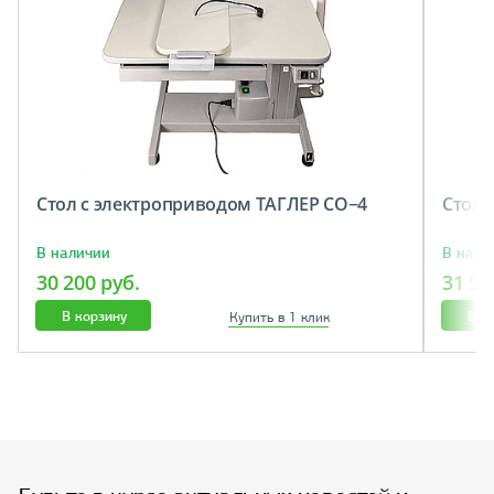
Стол с электроприводом ТАГЛЕР СО−4
Cтол 
В наличии
В нали
30 200 руб.
31 50
В корзину
В к
Купить в 1 клик