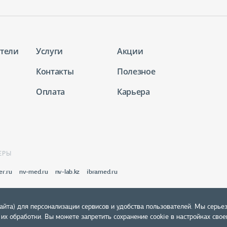
тели
Услуги
Акции
Контакты
Полезное
Оплата
Карьера
ЕРЫ
er.ru
nv-med.ru
nv-lab.kz
ibramed.ru
айта) для персонализации сервисов и удобства пользователей. Мы серье
х обработки. Вы можете запретить сохранение cookie в настройках своег
Политика конфиденциальности