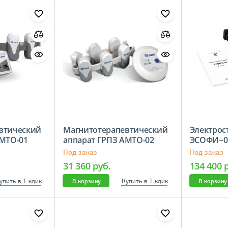
втический
Магнитотерапевтический
Электрос
АМТО-01
аппарат ГРПЗ АМТО-02
ЭСОФИ
diathera
Под заказ
Под заказ
31 360 руб.
134 400 
упить в 1 клик
Купить в 1 клик
В корзину
В корзину