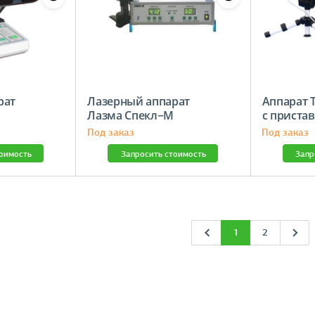
рат
Лазерный аппарат
Аппарат 
Лазма Спекл−М
с приста
Под заказ
Под заказ
тоимость
Запросить стоимость
Запр
1
2