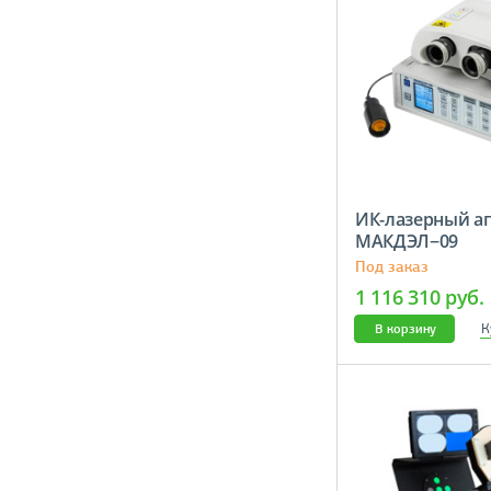
ИК-лазерный а
МАКДЭЛ−09
Под заказ
1 116 310 руб.
К
В корзину