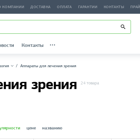
О КОМПАНИИ
ДОСТАВКА
ОПЛАТА
ГАРАНТИИ
КОНТАКТЫ
ПРА
овости
Контакты
логия
Аппараты для лечения зрения
ения зрения
24 товара
улярности
цене
названию