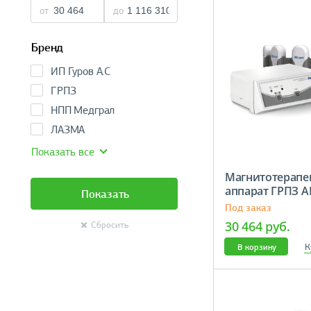
от
до
Бренд
ИП Гуров А.С
ГРПЗ
НПП Медграл
ЛАЗМА
Показать все
Магнитотерапе
аппарат ГРПЗ 
Показать
diathera
Под заказ
30 464 руб.
Сбросить
К
В корзину