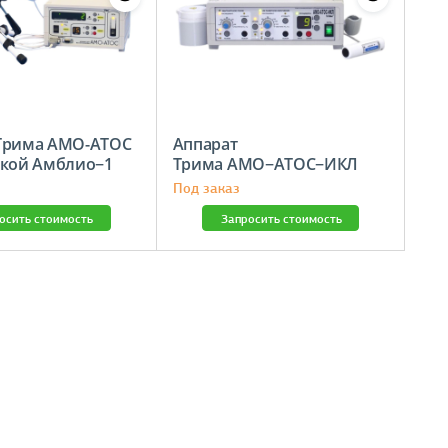
Трима АМО-АТОС
Аппарат
вкой Амблио−1
Трима АМО−АТОС−ИКЛ
Под заказ
осить стоимость
Запросить стоимость