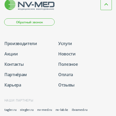
Обратный звонок
Производители
Услуги
Акции
Новости
Контакты
Полезное
Партнёрам
Оплата
Карьера
Отзывы
НАШИ ПАРТНЕРЫ
tagler.ru
stegler.ru
nv-med.ru
nv-lab.kz
ibramed.ru