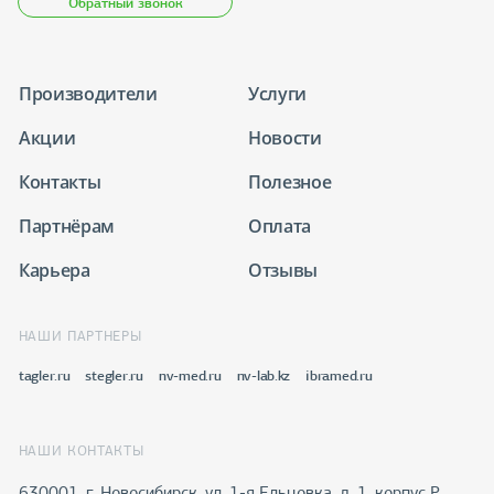
Обратный звонок
Производители
Услуги
Акции
Новости
Контакты
Полезное
Партнёрам
Оплата
Карьера
Отзывы
НАШИ ПАРТНЕРЫ
tagler.ru
stegler.ru
nv-med.ru
nv-lab.kz
ibramed.ru
НАШИ КОНТАКТЫ
630001, г. Новосибирск, ул. 1-я Ельцовка, д. 1, корпус Р,