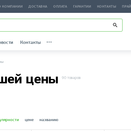
О КОМПАНИИ
ДОСТАВКА
ОПЛАТА
ГАРАНТИИ
КОНТАКТЫ
ПРА
овости
Контакты
ны
шей цены
90 товаров
улярности
цене
названию