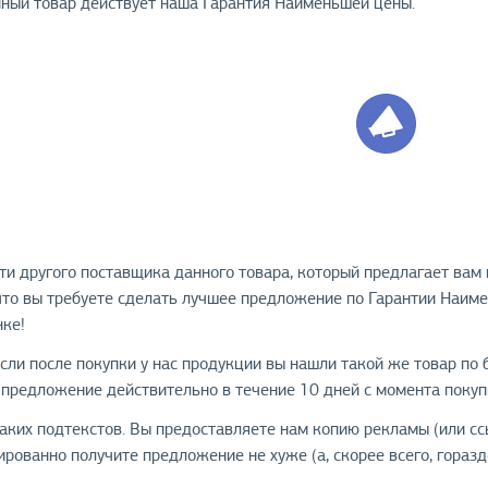
анный товар действует наша Гарантия Наименьшей цены.
и другого поставщика данного товара, который предлагает вам ц
 что вы требуете сделать лучшее предложение по Гарантии Наим
ке!
Если после покупки у нас продукции вы нашли такой же товар по
 предложение действительно в течение 10 дней с момента покуп
аких подтекстов. Вы предоставляете нам копию рекламы (или ссы
ированно получите предложение не хуже (а, скорее всего, горазд