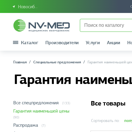
Новосибирск или Сибирский федеральный округ
Каталог
Производители
Услуги
Акции
Н
Главная
Специальные предложения
Гарантия наименьшей це
Гарантия наимень
Все товары
Все спецпредложения
(133)
Гарантия наименьшей цены
(90)
поп
Сортировать по:
Распродажа
(7)