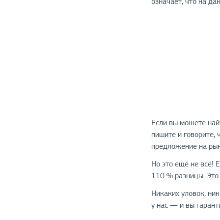
означает, что на д
Если вы можете найт
пишите и говорите,
предложение на рын
Но это ещё не всё! 
110 % разницы. Это
Никаких уловок, ник
у нас — и вы гарант