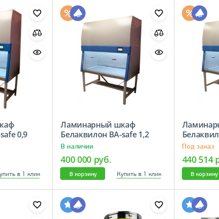
каф
Ламинарный шкаф
Ламинар
afe 0,9
Белаквилон BA-safe 1,2
Белаквило
В наличии
Под заказ
400 000 руб.
440 514 
упить в 1 клик
Купить в 1 клик
В корзину
В корзину