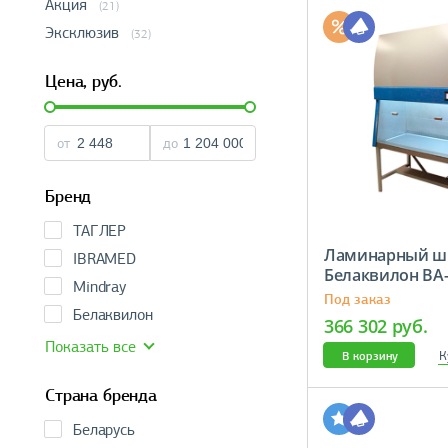
Акция
(21)
Эксклюзив
(32)
Цена,
руб.
от
до
Бренд
ТАГЛЕР
Ламинарный ш
IBRAMED
Белаквилон BA-s
Mindray
Под заказ
Белаквилон
366 302 руб.
Показать все
К
В корзину
Страна бренда
Беларусь