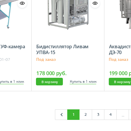
 УФ-камера
Бидистиллятор Ливам
Аквадист
УПВА-15
ДЭ-70
Под заказ
Под заказ
001-07
178 000 руб.
199 000 
упить в 1 клик
Купить в 1 клик
В корзину
В корзину
1
2
3
4
...