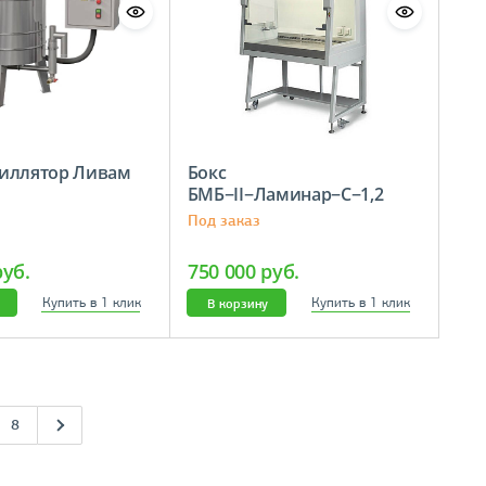
иллятор Ливам
Бокс
БМБ−II−Ламинар−С−1,2
NEOTERIC
Под заказ
руб.
750 000 руб.
Купить в 1 клик
Купить в 1 клик
В корзину
8