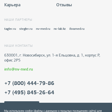
Карьера
Отзывы
НАШИ ПАРТНЕРЫ
tagler.ru
stegler.ru
nv-med.ru
nv-lab.kz
ibramed.ru
НАШИ КОНТАКТЫ
630001, г. Новосибирск, ул. 1-я Ельцовка, д. 1, корпус Р,
офис 2Р5
info@nv-med.ru
+7 (800) 444-79-86
+7 (495) 845-26-64
Скачать реквизиты
Мы используем cookie (файлы с данными о прошлых посещениях сайта) для