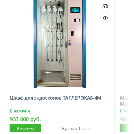
Шкаф для эндоскопов ТАГЛЕР ЭКАБ-4М
Медиц
МЦ-6
В наличии
В нали
933 800 руб.
48 60
В корзину
В к
Купить в 1 клик