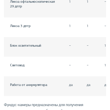
Линза офтальмоскопическая
1
1
−
29 дптр
Линза 3 дптр
1
1
−
Блок осветительный
−
−
1
Световод
−
−
1
Работа от аккумулятора
да
да
да
Фундус-камеры предназначены для получения