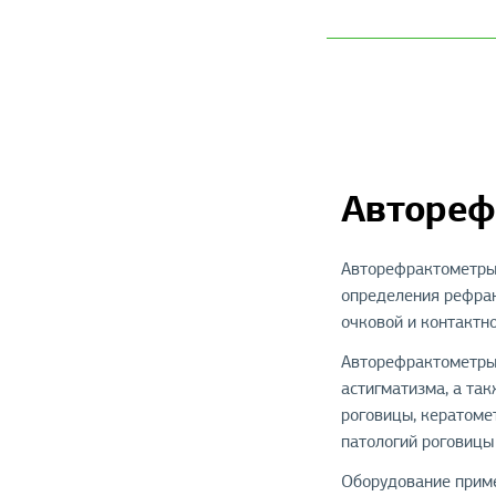
Автореф
Авторефрактометры 
определения рефрак
очковой и контактн
Авторефрактометры 
астигматизма, а та
роговицы, кератоме
патологий роговицы
Оборудование приме