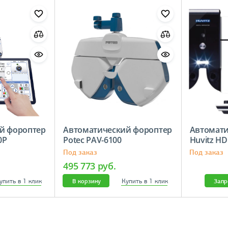
й фороптер
Автоматический фороптер
Автомати
0P
Potec PAV-6100
Huvitz HD
Под заказ
Под заказ
495 773 руб.
упить в 1 клик
Купить в 1 клик
В корзину
Запр