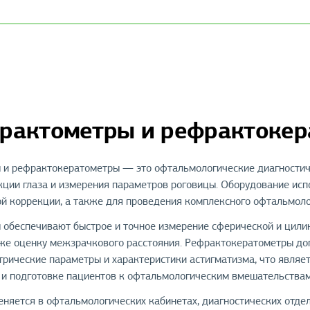
рактометры и рефрактоке
и рефрактокератометры — это офтальмологические диагностич
ции глаза и измерения параметров роговицы. Оборудование испо
ой коррекции, а также для проведения комплексного офтальмоло
обеспечивают быстрое и точное измерение сферической и цили
кже оценку межзрачкового расстояния. Рефрактокератометры до
трические параметры и характеристики астигматизма, что являе
 и подготовке пациентов к офтальмологическим вмешательствам
няется в офтальмологических кабинетах, диагностических отдел