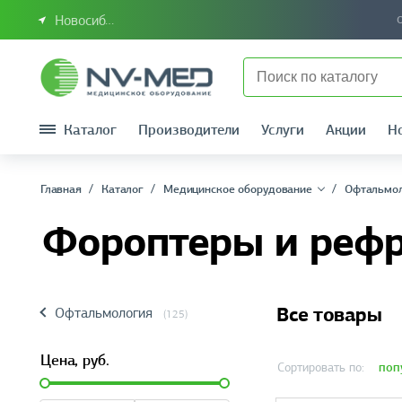
Новосибирск или Сибирский федеральный округ
Каталог
Производители
Услуги
Акции
Н
Главная
Каталог
Медицинское оборудование
Офтальмо
Фороптеры и реф
Все товары
Офтальмология
(125)
Цена,
руб.
поп
Сортировать по: