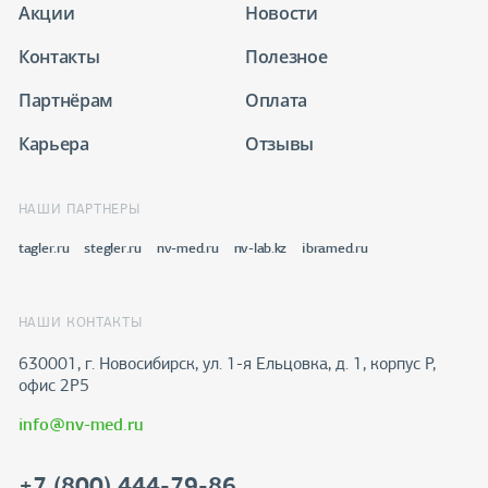
Акции
Новости
Контакты
Полезное
Партнёрам
Оплата
Карьера
Отзывы
НАШИ ПАРТНЕРЫ
tagler.ru
stegler.ru
nv-med.ru
nv-lab.kz
ibramed.ru
НАШИ КОНТАКТЫ
630001, г. Новосибирск, ул. 1-я Ельцовка, д. 1, корпус Р,
офис 2Р5
info@nv-med.ru
+7 (800) 444-79-86