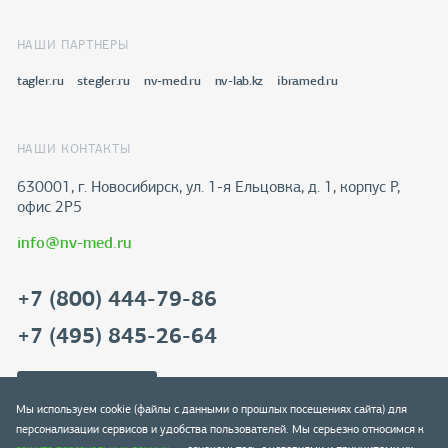
НАШИ ПАРТНЕРЫ
tagler.ru
stegler.ru
nv-med.ru
nv-lab.kz
ibramed.ru
НАШИ КОНТАКТЫ
630001, г. Новосибирск, ул. 1-я Ельцовка, д. 1, корпус Р,
офис 2Р5
info@nv-med.ru
+7 (800) 444-79-86
+7 (495) 845-26-64
Скачать реквизиты
Мы используем cookie (файлы с данными о прошлых посещениях сайта) для
персонализации сервисов и удобства пользователей. Мы серьезно относимся к