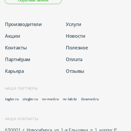
Обратный звонок
Производители
Услуги
Акции
Новости
Контакты
Полезное
Партнёрам
Оплата
Карьера
Отзывы
НАШИ ПАРТНЕРЫ
tagler.ru
stegler.ru
nv-med.ru
nv-lab.kz
ibramed.ru
НАШИ КОНТАКТЫ
630001, г. Новосибирск, ул. 1-я Ельцовка, д. 1, корпус Р,