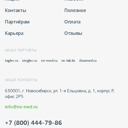
Контакты
Полезное
Партнёрам
Оплата
Карьера
Отзывы
НАШИ ПАРТНЕРЫ
tagler.ru
stegler.ru
nv-med.ru
nv-lab.kz
ibramed.ru
НАШИ КОНТАКТЫ
630001, г. Новосибирск, ул. 1-я Ельцовка, д. 1, корпус Р,
офис 2Р5
info@nv-med.ru
+7 (800) 444-79-86