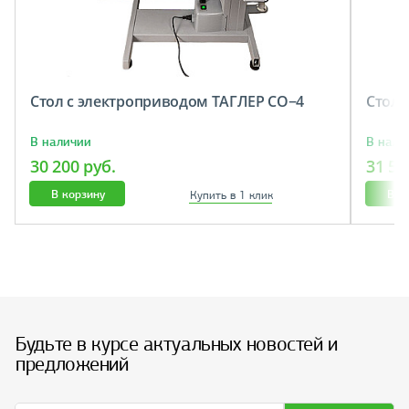
Стол с электроприводом ТАГЛЕР СО−4
Cтол 
В наличии
В нали
30 200 руб.
31 50
В корзину
В к
Купить в 1 клик
Будьте в курсе актуальных новостей и
предложений