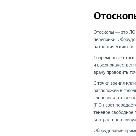
Отоскоп
Отоскопы — это ЛОР
перепонки. Оборудо
патологических сост
Современные отоско
и высококачественн
врачу проводить то
С точки зрения кли
расположен в головк
сопровождаться час
(F.O.) свет передаё
теневое свободное 
контрастность визу
Оборудование приме