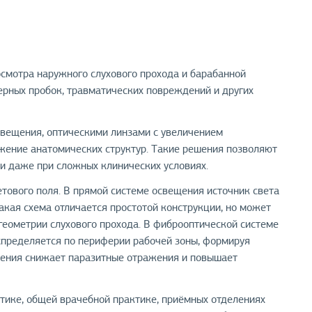
смотра наружного слухового прохода и барабанной
ерных пробок, травматических повреждений и других
вещения, оптическими линзами с увеличением
жение анатомических структур. Такие решения позволяют
ки даже при сложных клинических условиях.
тового поля. В прямой системе освещения источник света
акая схема отличается простотой конструкции, но может
геометрии слухового прохода. В фиброоптической системе
аспределяется по периферии рабочей зоны, формируя
юдения снижает паразитные отражения и повышает
тике, общей врачебной практике, приёмных отделениях