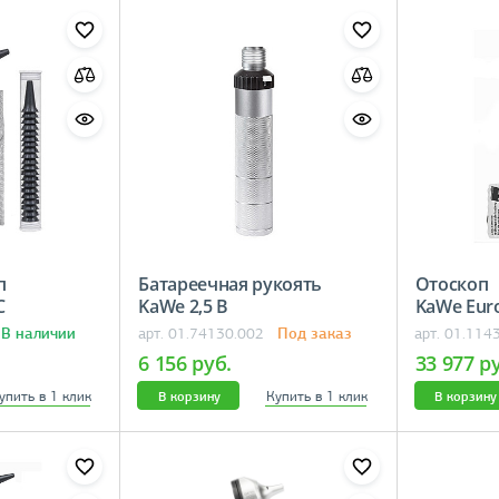
п
Батареечная рукоять
Отоскоп
С
KaWe 2,5 В
KaWe Eurol
5
В наличии
Под заказ
арт. 01.74130.002
арт. 01.114
6 156 руб.
33 977 р
упить в 1 клик
Купить в 1 клик
В корзину
В корзину