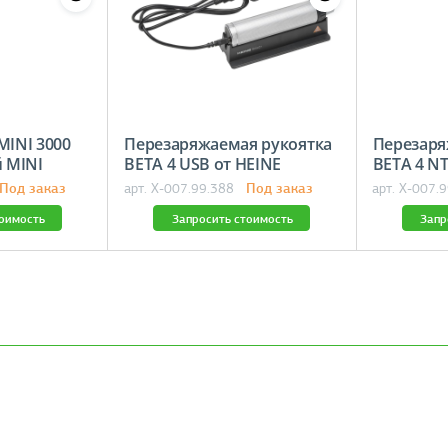
MINI 3000
Перезаряжаемая рукоятка
Перезаря
й MINI
BETA 4 USB от HEINE
BETA 4 NT
Под заказ
Под заказ
арт. X-007.99.388
арт. X-007.
тоимость
Запросить стоимость
Запр