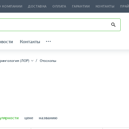
О КОМПАНИИ
ДОСТАВКА
ОПЛАТА
ГАРАНТИИ
КОНТАКТЫ
ПРА
овости
Контакты
рингология (ЛОР)
Отоскопы
улярности
цене
названию