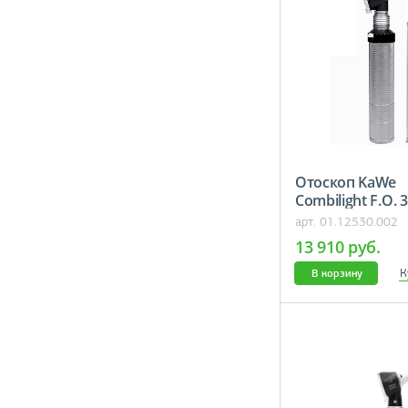
Отоскоп KaWe
Combilight F.O. 
арт. 01.12530.002
13 910 руб.
К
В корзину