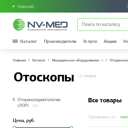
Новосибирск или Сибирский федеральный округ
Каталог
Производители
Услуги
Акции
Н
Главная
Каталог
Медицинское оборудование
Оторинола
Отоскопы
12 товаров
Все товары
Оториноларингология
(ЛОР)
(45)
поп
Сортировать по:
Цена,
руб.