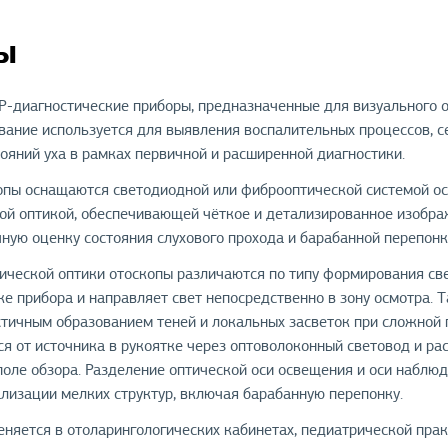
ы
-диагностические приборы, предназначенные для визуального о
вание используется для выявления воспалительных процессов, с
ояний уха в рамках первичной и расширенной диагностики.
пы оснащаются светодиодной или фиброоптической системой ос
ой оптикой, обеспечивающей чёткое и детализированное изобра
чную оценку состояния слухового прохода и барабанной перепон
нической оптики отоскопы различаются по типу формирования све
е прибора и направляет свет непосредственно в зону осмотра. Т
тичным образованием теней и локальных засветок при сложной 
тся от источника в рукоятке через оптоволоконный световод и р
поле обзора. Разделение оптической оси освещения и оси набл
ализации мелких структур, включая барабанную перепонку.
няется в отоларингологических кабинетах, педиатрической прак