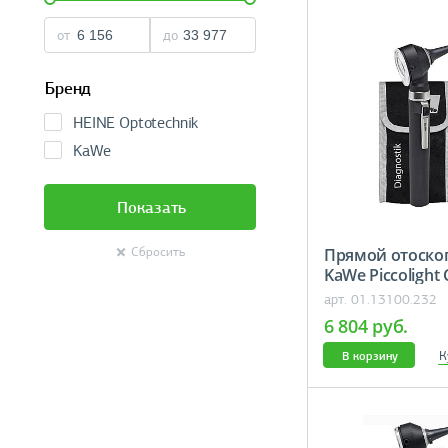
от
до
Бренд
HEINE Optotechnik
KaWe
Показать
Прямой отоско
Сбросить
KaWe Piccolight 
арт. 01.13100.232
6 804 руб.
К
В корзину