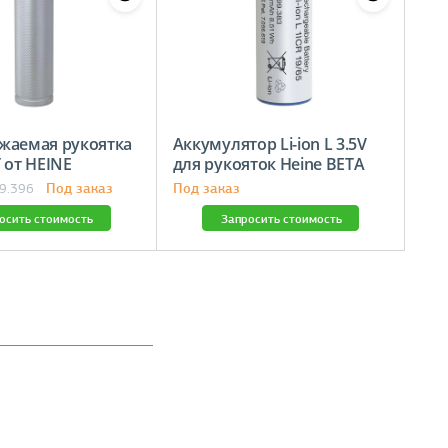
жаемая рукоятка
Аккумулятор Li-ion L 3.5V
 от HEINE
для рукояток Heine BETA
Под заказ
Под заказ
99.396
осить стоимость
Запросить стоимость