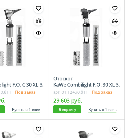
Отоскоп
ight F.O. C 30 XL 3.
KaWe Combilight F.O. 30 XL 3.
5
Под заказ
Под заказ
30.811
арт. 01.12430.811
уб.
29 603 руб.
Купить в 1 клик
Купить в 1 клик
В корзину