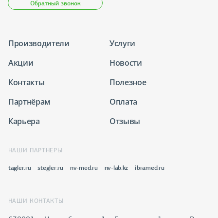
Обратный звонок
Производители
Услуги
Акции
Новости
Контакты
Полезное
Партнёрам
Оплата
Карьера
Отзывы
НАШИ ПАРТНЕРЫ
tagler.ru
stegler.ru
nv-med.ru
nv-lab.kz
ibramed.ru
НАШИ КОНТАКТЫ