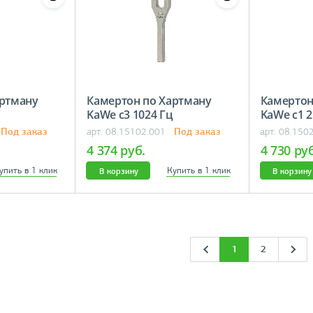
артману
Камертон по Хартману
Камертон
KaWe c3 1024 Гц
KaWe c1 2
Под заказ
Под заказ
арт. 08.15102.001
арт. 08.150
4 374 руб.
4 730 ру
упить в 1 клик
Купить в 1 клик
В корзину
В корзину
1
2