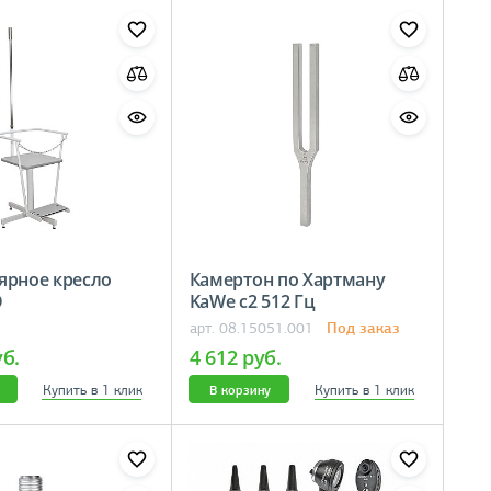
ярное кресло
Камертон по Хартману
ЗМО
KaWe c2 512 Гц
Под заказ
арт. 08.15051.001
уб.
4 612 руб.
Купить в 1 клик
Купить в 1 клик
В корзину