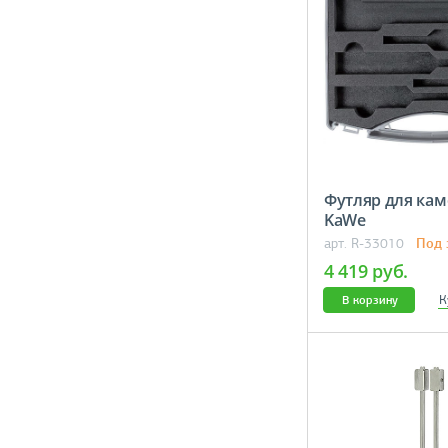
Футляр для ка
KaWe
Под 
арт. R-33010
4 419 руб.
К
В корзину