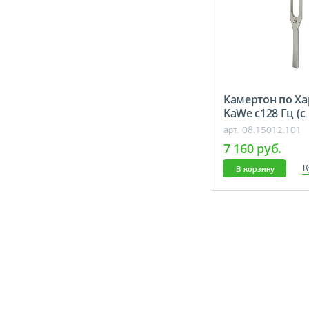
Камертон по Х
KaWe c128 Гц (с
демпферами)
арт. 08.15012.101
7 160 руб.
К
В корзину