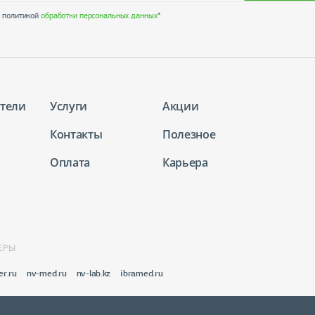
с политикой
обработки персональных данных
*
тели
Услуги
Акции
Контакты
Полезное
Оплата
Карьера
ЕРЫ
er.ru
nv-med.ru
nv-lab.kz
ibramed.ru