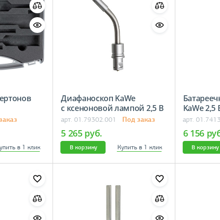
мертонов
Диафаноскоп KaWe
Батарееч
с ксеноновой лампой 2,5 В
KaWe 2,
заказ
Под заказ
арт. 01.79302.001
арт. 01.741
5 265 руб.
6 156 ру
упить в 1 клик
Купить в 1 клик
В корзину
В корзину