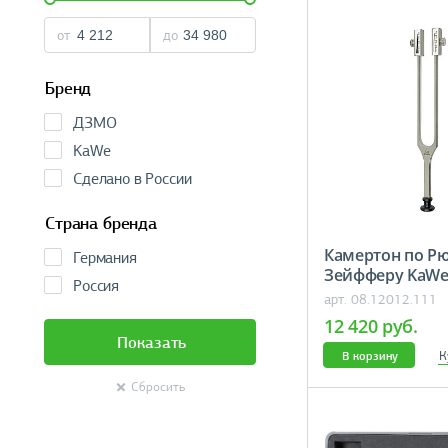
от
до
Бренд
ДЗМО
KaWe
Сделано в России
Страна бренда
Камертон по Р
Германия
Зейфферу KaWe 
Россия
арт. 08.12012.111
12 420 руб.
Показать
К
В корзину
Сбросить