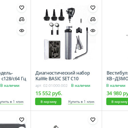
юдель-
Диагностический набор
Вестибул
c128/c64 Гц
KaWe BASIC SET C10
КВ−Д
В наличии
В наличии
В наличии
арт. 02.01000.002
15 552 руб.
34 980 р
упить в 1 клик
Купить в 1 клик
В корзину
В корзину