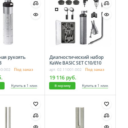
ная рукоять
Диагностический набор
5 В
KaWe BASIC SET C10/E10
Под заказ
Под заказ
30.002
арт. 02.11001.002
б.
19 116 руб.
Купить в 1 клик
Купить в 1 клик
В корзину