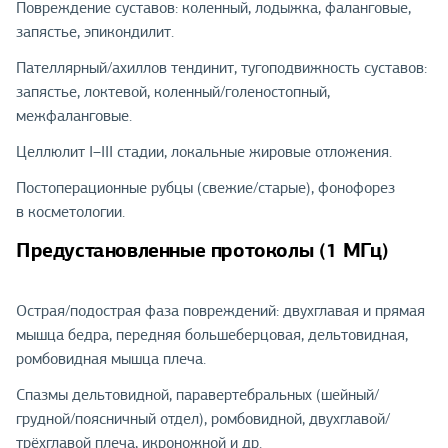
Повреждение суставов: коленный, лодыжка, фаланговые,
запястье, эпикондилит.
Пателлярный/ахиллов тендинит, тугоподвижность суставов:
запястье, локтевой, коленный/голеностопный,
межфаланговые.
Целлюлит I–III стадии, локальные жировые отложения.
Постоперационные рубцы (свежие/старые), фонофорез
в косметологии.
Предустановленные протоколы (1 МГц)
Острая/подострая фаза повреждений: двухглавая и прямая
мышца бедра, передняя большеберцовая, дельтовидная,
ромбовидная мышца плеча.
Спазмы дельтовидной, паравертебральных (шейный/
грудной/поясничный отдел), ромбовидной, двухглавой/
трёхглавой плеча, икроножной и др.