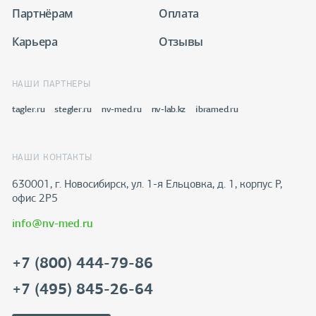
Партнёрам
Оплата
Карьера
Отзывы
НАШИ ПАРТНЕРЫ
tagler.ru
stegler.ru
nv-med.ru
nv-lab.kz
ibramed.ru
НАШИ КОНТАКТЫ
630001, г. Новосибирск, ул. 1-я Ельцовка, д. 1, корпус Р,
офис 2Р5
info@nv-med.ru
+7 (800) 444-79-86
+7 (495) 845-26-64