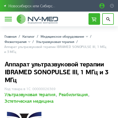
Новосибирск или Сибирский федеральный округ
Главная
Каталог
Медицинское оборудование
Физиотерапия
Ультразвуковая терапия
Аппарат ультразвуковой терапии IBRAMED SONOPULSE III, 1 МГц
и 3 МГц
Аппарат ультразвуковой терапии
IBRAMED SONOPULSE III, 1 МГц и 3
МГц
Код товара в 1С: 00000026369
Ультразвуковая терапия
,
Реабилитация
,
Эстетическая медицина