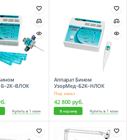
Бином
Аппарат Бином
−Б−2К−ВЛОК
УзорМед−Б2К−НЛОК
Под заказ
уб.
42 800 руб.
Купить в 1 клик
Купить в 1 клик
В корзину