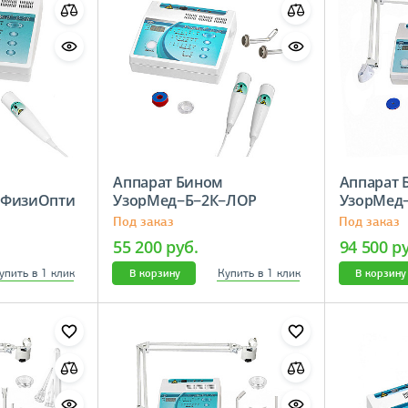
Аппарат Бином
Аппарат 
−ФизиОпти
УзорМед−Б−2К−ЛОР
УзорМе
Под заказ
Под заказ
55 200 руб.
94 500 р
упить в 1 клик
Купить в 1 клик
В корзину
В корзину