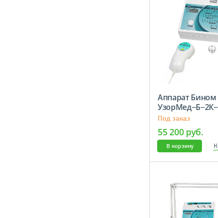
Аппарат Бином
УзорМед−Б−2К
м
Под заказ
55 200 руб.
К
В корзину