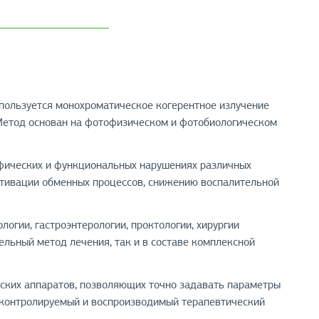
спользуется монохроматическое когерентное излучение
 Метод основан на фотофизическом и фотобиологическом
офических и функциональных нарушениях различных
ктивации обменных процессов, снижению воспалительной
логии, гастроэнтерологии, проктологии, хирургии
льный метод лечения, так и в составе комплексной
ких аппаратов, позволяющих точно задавать параметры
т контролируемый и воспроизводимый терапевтический