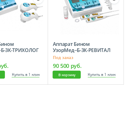
Бином
Аппарат Бином
−Б-3К-ТРИХОЛОГ
УзорМед−Б-3К-РЕВИТАЛ
Под заказ
руб.
90 500 руб.
Купить в 1 клик
Купить в 1 клик
В корзину