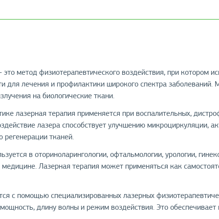
 это метод физиотерапевтического воздействия, при котором и
ти для лечения и профилактики широкого спектра заболеваний.
злучения на биологические ткани.
тике лазерная терапия применяется при воспалительных, дистр
Воздействие лазера способствует улучшению микроциркуляции, а
ю регенерации тканей.
зуется в оториноларингологии, офтальмологии, урологии, гинеко
 медицине. Лазерная терапия может применяться как самостояте
ся с помощью специализированных лазерных физиотерапевтичес
 мощность, длину волны и режим воздействия. Это обеспечивае