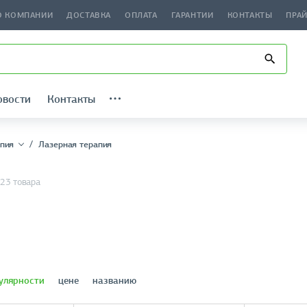
О КОМПАНИИ
ДОСТАВКА
ОПЛАТА
ГАРАНТИИ
КОНТАКТЫ
ПРА
овости
Контакты
пия
Лазерная терапия
23 товара
улярности
цене
названию