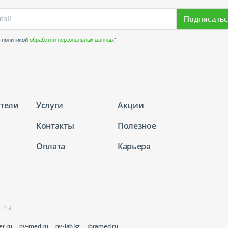
Подписатьс
с политикой
обработки персональных данных
*
тели
Услуги
Акции
Контакты
Полезное
Оплата
Карьера
ЕРЫ
er.ru
nv-med.ru
nv-lab.kz
ibramed.ru