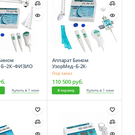
Бином
Аппарат Бином
д−Б−2К−ФИЗИО
УзорМед−Б-2К-
КОСМЕТОЛОГ
Под заказ
уб.
110 500 руб.
Купить в 1 клик
Купить в 1 клик
В корзину