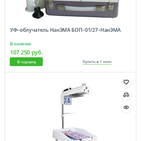
УФ−облучатель НанЭМА БОП−01/27−НанЭМА
В наличии
107 250 руб.
В корзину
Купить в 1 клик