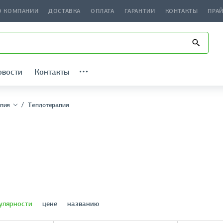
О КОМПАНИИ
ДОСТАВКА
ОПЛАТА
ГАРАНТИИ
КОНТАКТЫ
ПРА
овости
Контакты
пия
Теплотерапия
улярности
цене
названию