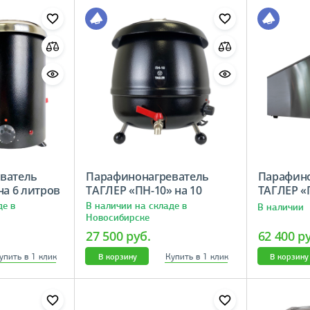
ватель
Парафинонагреватель
Парафино
на 6 литров
ТАГЛЕР «ПН-10» на 10
ТАГЛЕР «П
литров
литров
де в
В наличии на складе в
В наличии
Новосибирске
27 500 руб.
62 400 р
упить в 1 клик
Купить в 1 клик
В корзину
В корзину