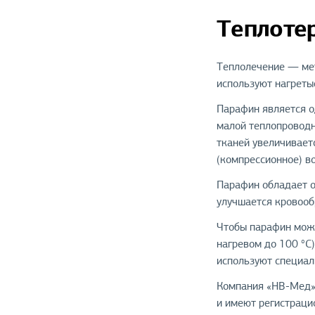
Теплоте
Теплолечение — мет
используют нагретые
Парафин является о
малой теплопроводн
тканей увеличивает
(компрессионное) в
Парафин обладает о
улучшается кровооб
Чтобы парафин можн
нагревом до 100 °С
используют специал
Компания «НВ-Мед» 
и имеют регистраци