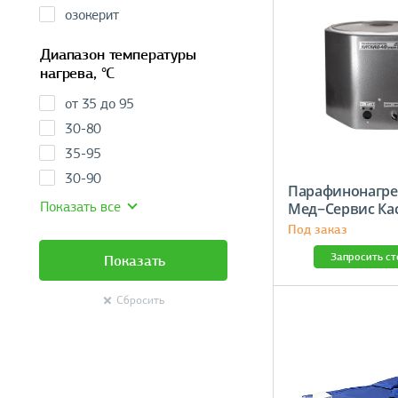
озокерит
Диапазон температуры
нагрева, °C
от 35 до 95
30-80
35-95
30-90
Парафинонагре
Показать все
Мед−Сервис Ка
нерж
Под заказ
Запросить с
Показать
Сбросить