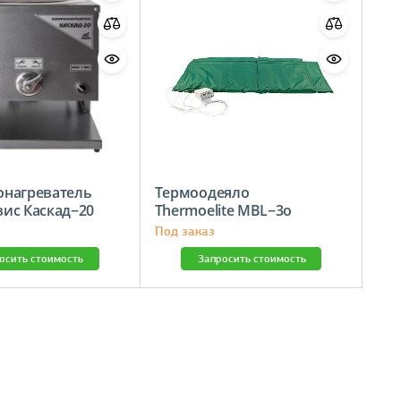
нагреватель
Термоодеяло
ис Каскад−20
Thermoelite MBL−3о
190×187 см
Под заказ
осить стоимость
Запросить стоимость