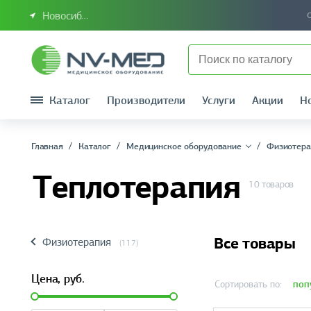
Новосибирск или Сибирский федеральный округ
Каталог
Производители
Услуги
Акции
Н
Главная
Каталог
Медицинское оборудование
Физиотера
Теплотерапия
10 товаров
Все товары
Физиотерапия
(117)
Цена,
руб.
поп
Сортировать по: