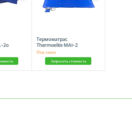
Термоматрас
L−2о
Thermoelite MAI−2
Под заказ
тоимость
Запросить стоимость