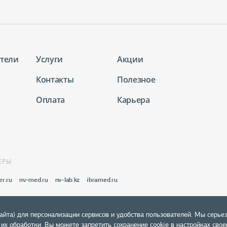
тели
Услуги
Акции
Контакты
Полезное
Оплата
Карьера
ЕРЫ
er.ru
nv-med.ru
nv-lab.kz
ibramed.ru
айта) для персонализации сервисов и удобства пользователей. Мы серье
х обработки. Вы можете запретить сохранение cookie в настройках своег