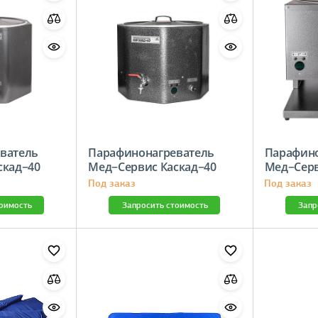
ватель
Парафинонагреватель
Парафино
скад−40
Мед−Сервис Каскад−40
Мед−Серв
алюм.
Под заказ
Под заказ
тоимость
Запросить стоимость
Запр