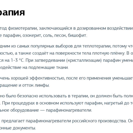
рапия
од физиотерапии, заключающийся в дозированном воздействии 
 парафин, озокерит, соль, песок, бишофит.
дним из самых популярных выборов для теплотерапии, потому чт
остью, а также создаёт на поверхности тела плотную плёнку. 
ся на 1-3 °С. При затвердевании (кристаллизации) парафин уме
оздействие на подлежащие ткани.
чень хорошей эффективностью, после его применения уменьшаетс
ращение и отток лимфы.
о было безопасно использовать в терапии, он должен быть пол
). При процедурах в основном используют парафин, нагретый до
ьное оборудование — парафинонагреватели.
предлагает парафинонагреватели российского производства. Он
онные документы.