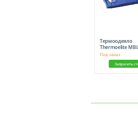
Термоодеяло
Thermoelite MB
190×187 см
Под заказ
Запросить с