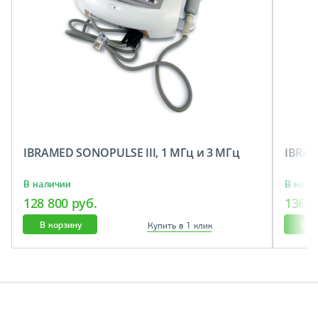
IBRAMED SONOPULSE III, 1 МГц и 3 МГц
IBRAM
В наличии
В нали
128 800 руб.
136 2
В корзину
В к
Купить в 1 клик