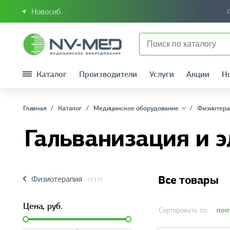
Новосибирск или Сибирский федеральный округ
Каталог
Производители
Услуги
Акции
Н
Главная
Каталог
Медицинское оборудование
Физиотера
Гальванизация и 
Все товары
Физиотерапия
(117)
Цена,
руб.
поп
Сортировать по: