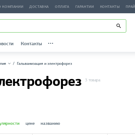
О КОМПАНИИ
ДОСТАВКА
ОПЛАТА
ГАРАНТИИ
КОНТАКТЫ
ПРА
овости
Контакты
пия
Гальванизация и электрофорез
электрофорез
3 товара
улярности
цене
названию