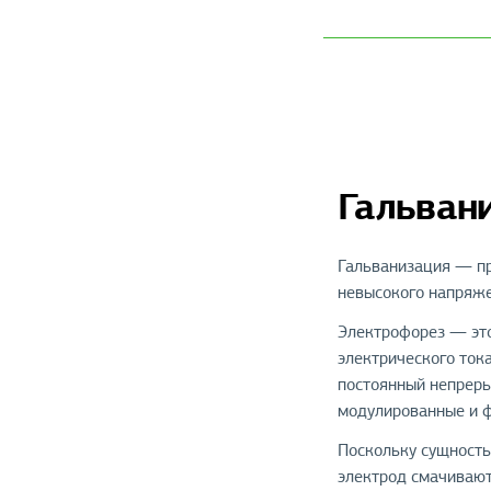
Гальван
Гальванизация — пр
невысокого напряже
Электрофорез — это
электрического ток
постоянный непреры
модулированные и 
Поскольку сущность
электрод смачивают