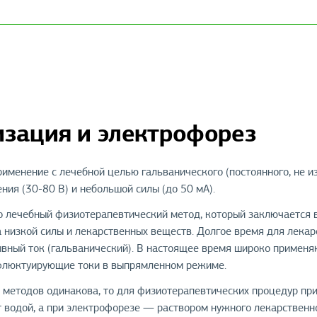
изация и электрофорез
именение с лечебной целью гальванического (постоянного, не и
ния (30-80 В) и небольшой силы (до 50 мА).
 лечебный физиотерапевтический метод, который заключается в
а низкой силы и лекарственных веществ. Долгое время для лека
вный ток (гальванический). В настоящее время широко применя
флюктуирующие токи в выпрямленном режиме.
 методов одинакова, то для физиотерапевтических процедур при
 водой, а при электрофорезе — раствором нужного лекарственно