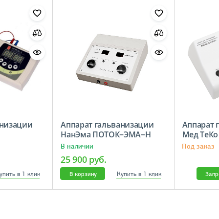
анизации
Аппарат гальванизации
Аппарат 
НанЭма ПОТОК−ЭМА−Н
Мед ТеКо
В наличии
Под заказ
25 900 руб.
упить в 1 клик
Купить в 1 клик
В корзину
Запр