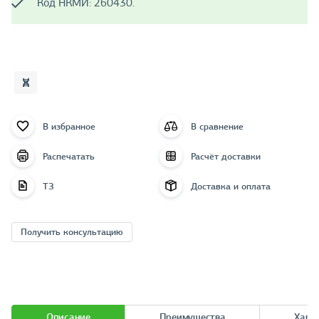
Код НКМИ: 260430.
В избранное
В сравнение
Распечатать
Расчёт доставки
ТЗ
Доставка и оплата
Получить консультацию
Описание
Преимущества
Хара