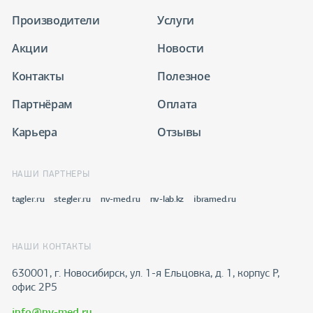
Производители
Услуги
Акции
Новости
Контакты
Полезное
Партнёрам
Оплата
Карьера
Отзывы
НАШИ ПАРТНЕРЫ
tagler.ru
stegler.ru
nv-med.ru
nv-lab.kz
ibramed.ru
НАШИ КОНТАКТЫ
630001, г. Новосибирск, ул. 1-я Ельцовка, д. 1, корпус Р,
офис 2Р5
info@nv-med.ru