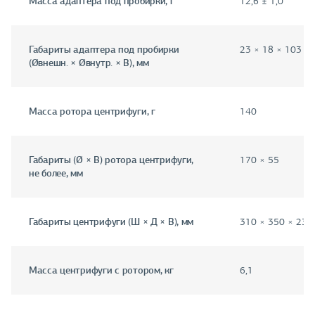
Масса адаптера под пробирки, г
12,6 ± 1,0
Габариты адаптера под пробирки
23 × 18 × 103
(Øвнешн. × Øвнутр. × В), мм
Масса ротора центрифуги, г
140
Габариты (Ø × В) ротора центрифуги,
170 × 55
не более, мм
Габариты центрифуги (Ш × Д × В), мм
310 × 350 × 230
Масса центрифуги с ротором, кг
6,1