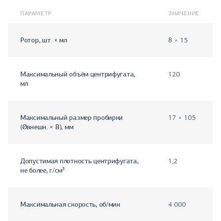
ПАРАМЕТР
ЗНАЧЕНИЕ
Ротор, шт. × мл
8 × 15
Максимальный объём центрифугата,
120
мл
Максимальный размер пробирки
17 × 105
(Øвнешн. × В), мм
Допустимая плотность центрифугата,
1,2
не более, г/см³
Максимальная скорость, об/мин
4 000