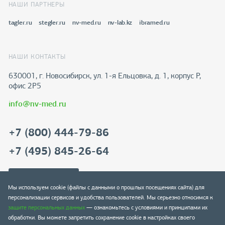
НАШИ ПАРТНЕРЫ
tagler.ru
stegler.ru
nv-med.ru
nv-lab.kz
ibramed.ru
НАШИ КОНТАКТЫ
630001, г. Новосибирск, ул. 1-я Ельцовка, д. 1, корпус Р,
офис 2Р5
info@nv-med.ru
+7 (800) 444-79-86
+7 (495) 845-26-64
Скачать реквизиты
Мы используем cookie (файлы с данными о прошлых посещениях сайта) для
персонализации сервисов и удобства пользователей. Мы серьезно относимся к
защите персональных данных
— ознакомьтесь с условиями и принципами их
обработки. Вы можете запретить сохранение cookie в настройках своего