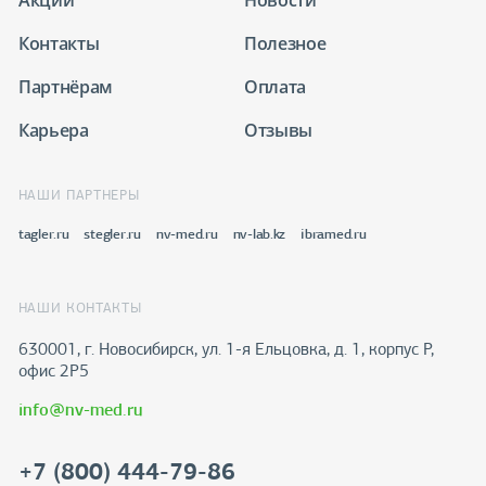
Акции
Новости
Контакты
Полезное
Партнёрам
Оплата
Карьера
Отзывы
НАШИ ПАРТНЕРЫ
tagler.ru
stegler.ru
nv-med.ru
nv-lab.kz
ibramed.ru
НАШИ КОНТАКТЫ
630001, г. Новосибирск, ул. 1-я Ельцовка, д. 1, корпус Р,
офис 2Р5
info@nv-med.ru
+7 (800) 444-79-86