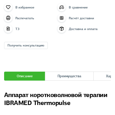
В избранное
В сравнение
Распечатать
Расчёт доставки
ТЗ
Доставка и оплата
Получить консультацию
Описание
Преимущества
Хара
Аппарат коротковолновой терапии
IBRAMED Thermopulse