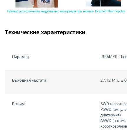
Технические характеристики
Параметр
IBRAMED Thermo
Выходная частота:
27,12 MГц ± 0,6
Режим:
SWD (коротковол
PSWD (импульсна
диатермия)
ASWD (автоматич
коротковолновая