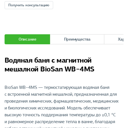
Получить консультацию
Описание
Преимущества
Хара
Водяная баня с магнитной
мешалкой BioSan WB−4MS
BioSan WB−4MS — термостатирующая водяная баня
с встроенной магнитной мешалкой, предназначенная для
проведения химических, фармацевтических, медицинских
и биологических исследований. Модель обеспечивает
высокую точность поддержания температуры до ±0,1 °С
и равномерное распределение тепла в ванне, благодаря