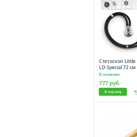
Стетоскоп Little
LD Special 72 с
В наличии
777 руб.
К
В корзину