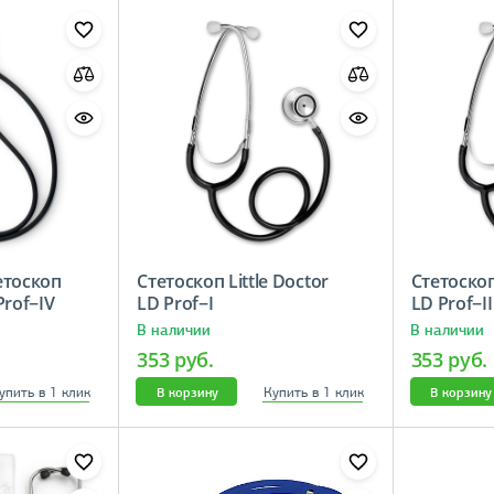
етоскоп
Стетоскоп Little Doctor
Стетоскоп 
Prof−IV
LD Prof−I
LD Prof−II
В наличии
В наличии
353 руб.
353 руб.
упить в 1 клик
Купить в 1 клик
В корзину
В корзину