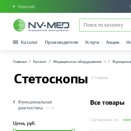
Новосибирск или Сибирский федеральный округ
Каталог
Производители
Услуги
Акции
Н
Главная
Каталог
Медицинское оборудование
Функциона
Стетоскопы
9 товаров
Все товары
Функциональная
диагностика
(114)
поп
Сортировать по:
Цена,
руб.