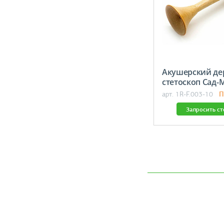
Акушерский де
стетоскоп Сад
П
арт. 1R-F.003-10
Запросить с