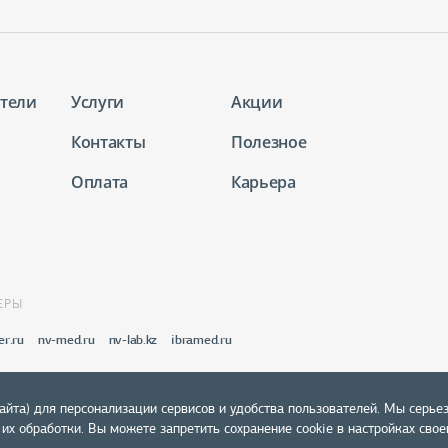
тели
Услуги
Акции
Контакты
Полезное
Оплата
Карьера
ЕРЫ
er.ru
nv-med.ru
nv-lab.kz
ibramed.ru
айта) для персонализации сервисов и удобства пользователей. Мы серье
х обработки. Вы можете запретить сохранение cookie в настройках своег
Политика конфиденциальности