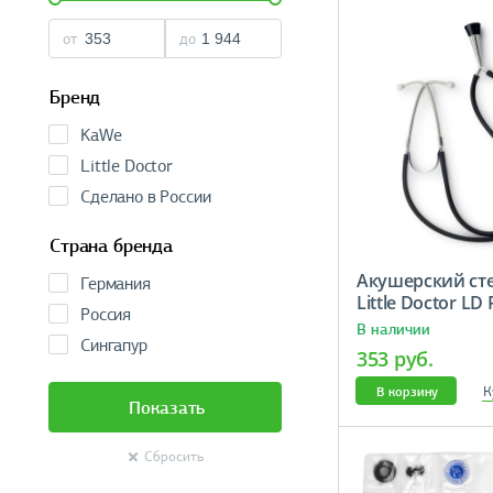
от
до
Бренд
KaWe
Little Doctor
Сделано в России
Страна бренда
Акушерский cт
Германия
Little Doctor LD 
Россия
В наличии
Сингапур
353 руб.
К
В корзину
Показать
Сбросить