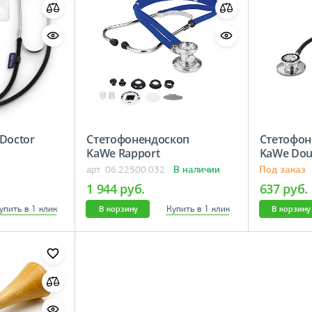
 Doctor
Стетофонендоскоп
Стетофон
м
KaWe Rapport
KaWe D
В наличии
Под заказ
арт. 06.22500.032
1 944 руб.
637 руб.
упить в 1 клик
Купить в 1 клик
В корзину
В корзину