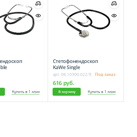
ендоскоп
Стетофонендоскоп
ouble
KaWe Single
Под заказ
арт. 06.10300.022/X
616 руб.
Купить в 1 клик
Купить в 1 клик
В корзину