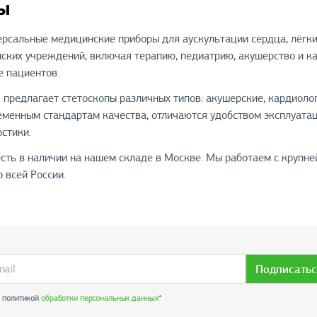
ы
рсальные медицинские приборы для аускультации сердца, лёгки
ских учреждений, включая терапию, педиатрию, акушерство и к
е пациентов.
предлагает стетоскопы различных типов: акушерские, кардиолог
еменным стандартам качества, отличаются удобством эксплуатац
стики.
есть в наличии на нашем складе в Москве. Мы работаем с круп
 всей России.
Подписатьс
с политикой
обработки персональных данных
*