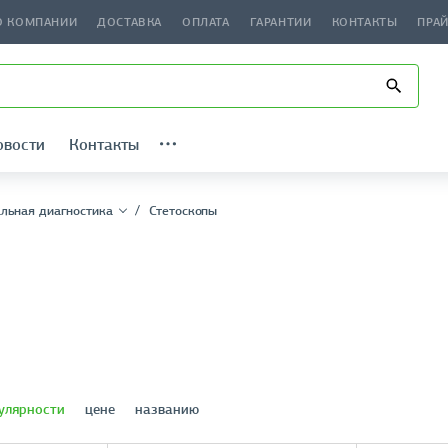
О КОМПАНИИ
ДОСТАВКА
ОПЛАТА
ГАРАНТИИ
КОНТАКТЫ
ПРА
овости
Контакты
льная диагностика
Стетоскопы
улярности
цене
названию