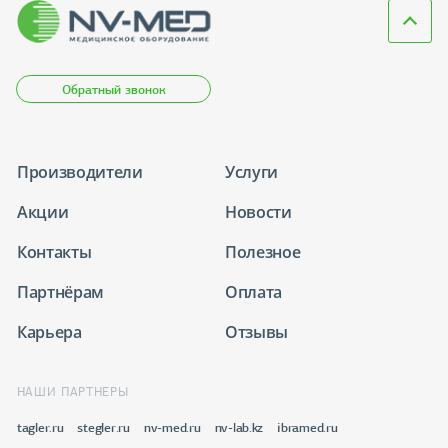
Обратный звонок
Производители
Услуги
Акции
Новости
Контакты
Полезное
Партнёрам
Оплата
Карьера
Отзывы
НАШИ ПАРТНЕРЫ
tagler.ru
stegler.ru
nv-med.ru
nv-lab.kz
ibramed.ru