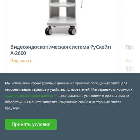
Видеоэндоскопическая система РуСкейп
Проек
A-2600
Под заказ
Под за
123 2
Запросить стоимость
В к
Мы используем cookie (файлы с данными о прошлых посещениях сайта) для
персонализации сервисов и удобства пользователей. Мы серьезно относимся к
защите персональных данных
— ознакомьтесь с условиями и принципами их
обработки. Вы можете запретить сохранение cookie в настройках своего
Наши новинки
браузера.
Принять условия