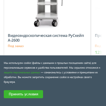
Видеоэндоскопическая система РуСкейп
Проек
A-2600
Под заказ
Под за
123 2
Запросить стоимость
В к
Мы используем cookie (файлы с данными о прошлых посещениях сайта) для
персонализации сервисов и удобства пользователей. Мы серьезно относимся к
защите персональных данных
— ознакомьтесь с условиями и принципами их
обработки. Вы можете запретить сохранение cookie в настройках своего
Наши новинки
браузера.
Принять условия