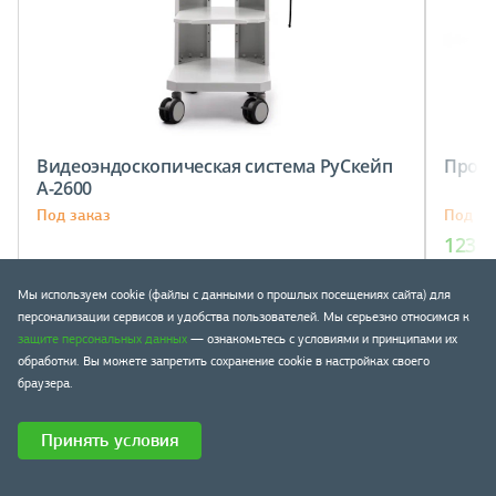
Видеоэндоскопическая система РуСкейп
Проек
A-2600
Под заказ
Под за
123 2
Запросить стоимость
В к
Мы используем cookie (файлы с данными о прошлых посещениях сайта) для
персонализации сервисов и удобства пользователей. Мы серьезно относимся к
защите персональных данных
— ознакомьтесь с условиями и принципами их
обработки. Вы можете запретить сохранение cookie в настройках своего
Наши новинки
браузера.
Принять условия