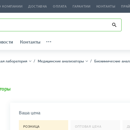
О КОМПАНИИ
ДОСТАВКА
ОПЛАТА
ГАРАНТИИ
КОНТАКТЫ
ПРА
овости
Контакты
ая лаборатория
Медицинские анализаторы
Биохимические анал
аторы
Ваша цена
РОЗНИЦА
ОПТОВАЯ ЦЕНА
Д