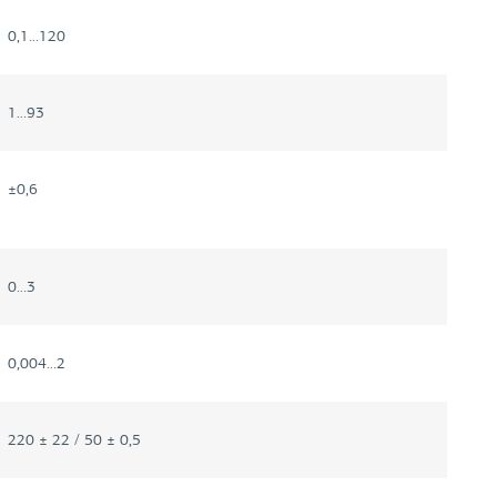
0,1…120
1…93
±0,6
0…3
0,004…2
220 ± 22 / 50 ± 0,5