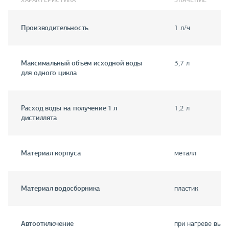
ХАРАКТЕРИСТИКА
ЗНАЧЕНИЕ
Производительность
1 л/ч
Максимальный объём исходной воды
3,7 л
для одного цикла
Расход воды на получение 1 л
1,2 л
дистиллята
Материал корпуса
металл
Материал водосборника
пластик
Автоотключение
при нагреве выш