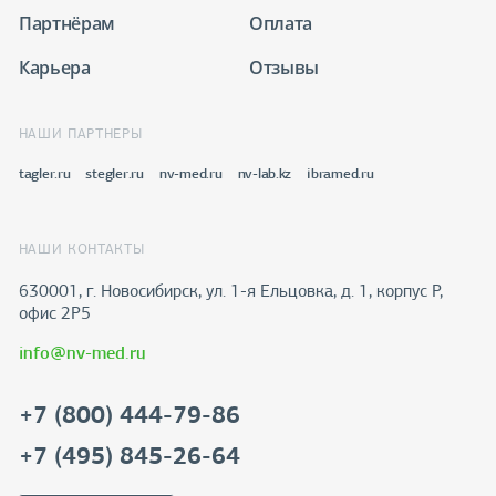
Партнёрам
Оплата
Карьера
Отзывы
НАШИ ПАРТНЕРЫ
tagler.ru
stegler.ru
nv-med.ru
nv-lab.kz
ibramed.ru
НАШИ КОНТАКТЫ
630001, г. Новосибирск, ул. 1-я Ельцовка, д. 1, корпус Р,
офис 2Р5
info@nv-med.ru
+7 (800) 444-79-86
+7 (495) 845-26-64