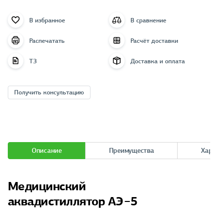
В избранное
В сравнение
Распечатать
Расчёт доставки
ТЗ
Доставка и оплата
Получить консультацию
Описание
Преимущества
Хара
Медицинский
аквадистиллятор АЭ−5