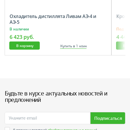
Охладитель дистиллята Ливам АЭ-4 и
Кронш
АЭ-5
В наличии
Под за
6 423 руб.
4 447
В корзину
В к
Купить в 1 клик
Будьте в курсе актуальных новостей и
предложений
Подписаться
Я согласен с политикой
обработки персональных данных
*