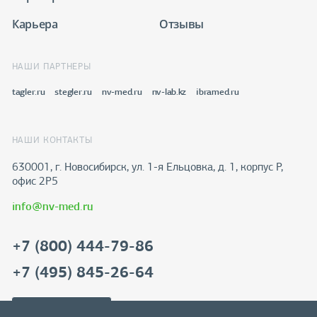
Карьера
Отзывы
НАШИ ПАРТНЕРЫ
tagler.ru
stegler.ru
nv-med.ru
nv-lab.kz
ibramed.ru
НАШИ КОНТАКТЫ
630001, г. Новосибирск, ул. 1-я Ельцовка, д. 1, корпус Р,
офис 2Р5
info@nv-med.ru
+7 (800) 444-79-86
+7 (495) 845-26-64
Скачать реквизиты