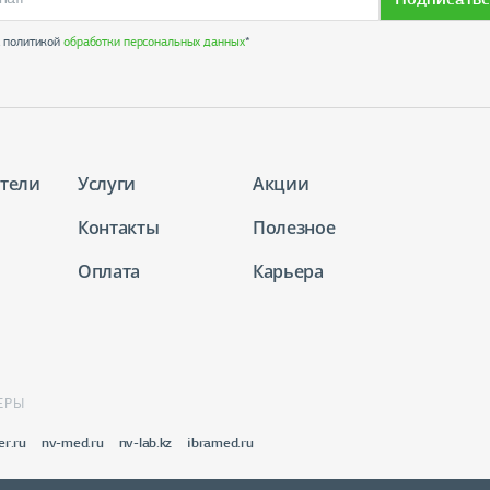
с политикой
обработки персональных данных
*
тели
Услуги
Акции
Контакты
Полезное
Оплата
Карьера
ЕРЫ
er.ru
nv-med.ru
nv-lab.kz
ibramed.ru