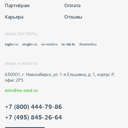
Партнёрам
Оплата
Карьера
Отзывы
НАШИ ПАРТНЕРЫ
tagler.ru
stegler.ru
nv-med.ru
nv-lab.kz
ibramed.ru
НАШИ КОНТАКТЫ
630001, г. Новосибирск, ул. 1-я Ельцовка, д. 1, корпус Р,
офис 2Р5
info@nv-med.ru
+7 (800) 444-79-86
+7 (495) 845-26-64