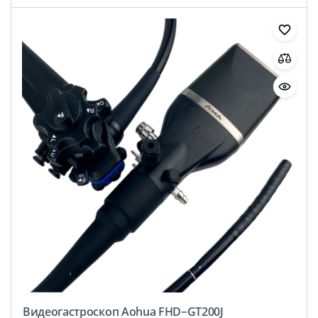
Видеогастроскоп Aohua FHD−GT200J