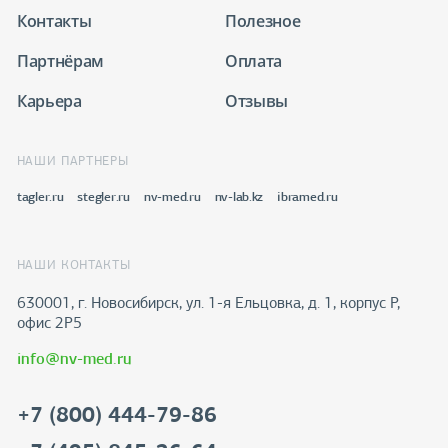
Контакты
Полезное
Партнёрам
Оплата
Карьера
Отзывы
НАШИ ПАРТНЕРЫ
tagler.ru
stegler.ru
nv-med.ru
nv-lab.kz
ibramed.ru
НАШИ КОНТАКТЫ
630001, г. Новосибирск, ул. 1-я Ельцовка, д. 1, корпус Р,
офис 2Р5
info@nv-med.ru
+7 (800) 444-79-86