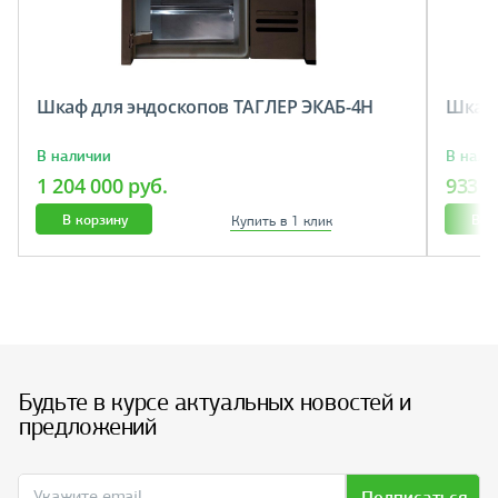
Шкаф для эндоскопов ТАГЛЕР ЭКАБ-4Н
Шкаф 
В наличии
В нали
1 204 000 руб.
933 8
В корзину
В к
Купить в 1 клик
Будьте в курсе актуальных новостей и
предложений
Подписаться