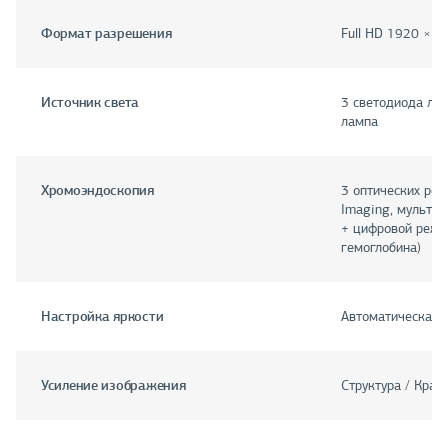
Формат разрешения
Full HD 1920 × 10
Источник света
3 светодиода либ
лампа
Хромоэндоскопия
3 оптических реж
Imaging, мультив
+ цифровой режи
гемоглобина)
Настройка яркости
Автоматическая /
Усиление изображения
Структура / Край 