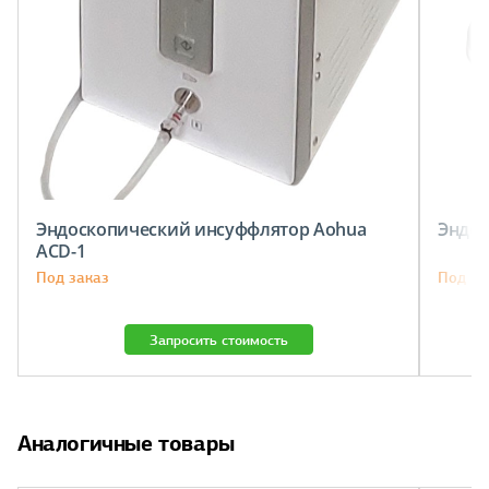
Эндоскопический инсуффлятор Aohua
Эндос
ACD-1
Под заказ
Под за
Запросить стоимость
Аналогичные товары