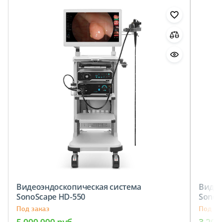
Видеоэндоскопическая cистема
Видео
SonoScape HD-550
SonoS
Под заказ
Под за