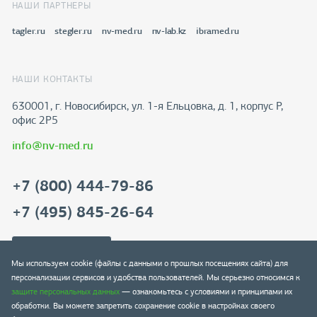
НАШИ ПАРТНЕРЫ
tagler.ru
stegler.ru
nv-med.ru
nv-lab.kz
ibramed.ru
НАШИ КОНТАКТЫ
630001, г. Новосибирск, ул. 1-я Ельцовка, д. 1, корпус Р,
офис 2Р5
info@nv-med.ru
+7 (800) 444-79-86
+7 (495) 845-26-64
Скачать реквизиты
Мы используем cookie (файлы с данными о прошлых посещениях сайта) для
персонализации сервисов и удобства пользователей. Мы серьезно относимся к
защите персональных данных
— ознакомьтесь с условиями и принципами их
обработки. Вы можете запретить сохранение cookie в настройках своего