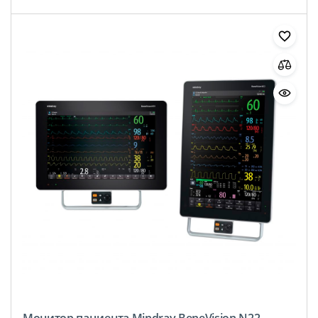
Монитор пациента Mindray BeneVision N22