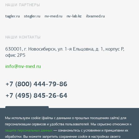
НАШИ ПАРТНЕРЫ
tagler.ru
stegler.ru
nv-med.ru
nv-lab.kz
ibramed.ru
НАШИ КОНТАКТЫ
630001, г. Новосибирск, ул. 1-я Ельцовка, д. 1, корпус Р,
офис 2Р5
info@nv-med.ru
+7 (800) 444-79-86
+7 (495) 845-26-64
Скачать реквизиты
Мы используем cookie (файлы с данными о прошлых посещениях сайта) для
персонализации сервисов и удобства пользователей. Мы серьезно относимся к
защите персональных данных
— ознакомьтесь с условиями и принципами их
обработки. Вы можете запретить сохранение cookie в настройках своего