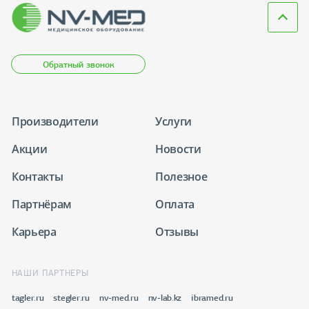
Обратный звонок
Производители
Услуги
Акции
Новости
Контакты
Полезное
Партнёрам
Оплата
Карьера
Отзывы
НАШИ ПАРТНЕРЫ
tagler.ru
stegler.ru
nv-med.ru
nv-lab.kz
ibramed.ru