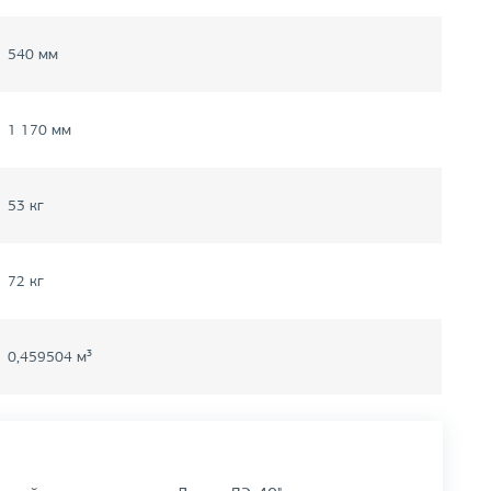
540 мм
1 170 мм
53 кг
72 кг
0,459504 м³