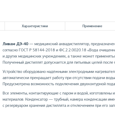
Характеристики
Применение
Ливам ДЭ-40
— медицинский аквадистиллятор, предназначен
согласно ГОСТ Р 58144-2018 и ФС.2.2.0020.18 «Вода очищенна
и других медицинских учреждениях, а также может применятьс
Полученный дистиллят допускается для питьевых целей после
Устройство оборудовано надёжными электродными нагревателя
автоматически прекращает работу при отсутствии подачи воды
Предусмотрена возможность подключения двухконтурной подач
Все элементы, контактирующие с паром и водой, изготовлены
материалов. Конденсатор — трубный, камера конденсации име
с резервуаром хранения дистиллята и отключением при его зап