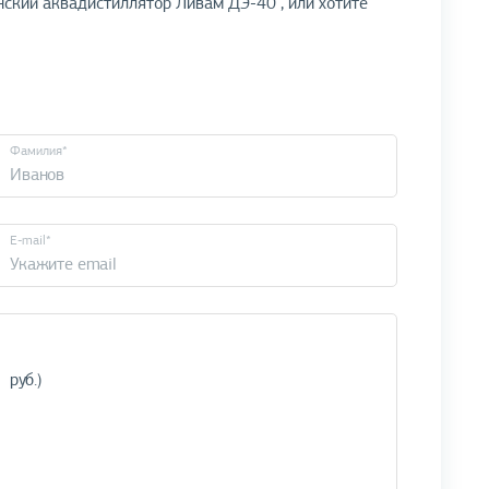
ский аквадистиллятор Ливам ДЭ-40", или хотите
Фамилия*
E-mail*