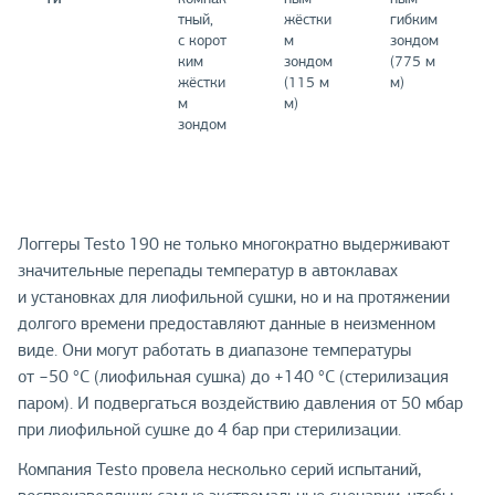
тный,
жёстки
гибким
с корот
м
зондом
ким
зондом
(775 м
жёстки
(115 м
м)
м
м)
зондом
Логгеры Testo 190 не только многократно выдерживают
значительные перепады температур в автоклавах
и установках для лиофильной сушки, но и на протяжении
долгого времени предоставляют данные в неизменном
виде. Они могут работать в диапазоне температуры
от −50 °C (лиофильная сушка) до +140 °C (стерилизация
паром). И подвергаться воздействию давления от 50 мбар
при лиофильной сушке до 4 бар при стерилизации.
Компания Testo провела несколько серий испытаний,