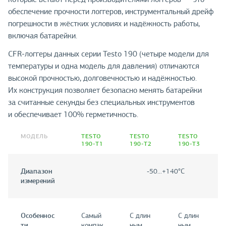
обеспечение прочности логгеров, инструментальный дрейф
погрешности в жёстких условиях и надёжность работы,
включая батарейки.
CFR-логгеры данных серии Testo 190 (четыре модели для
температуры и одна модель для давления) отличаются
высокой прочностью, долговечностью и надёжностью.
Их конструкция позволяет безопасно менять батарейки
за считанные секунды без специальных инструментов
и обеспечивает 100% герметичность.
МОДЕЛЬ
TESTO
TESTO
TESTO
190-Т1
190-Т2
190-Т3
Диапазон
-50...+140°C
измерений
Особеннос
Самый
С длин
С длин
ти
компак
ным
ным