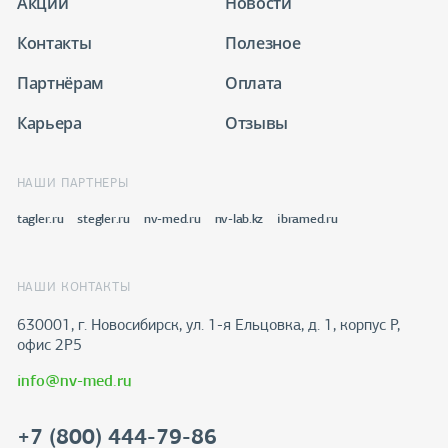
Акции
Новости
Контакты
Полезное
Партнёрам
Оплата
Карьера
Отзывы
НАШИ ПАРТНЕРЫ
tagler.ru
stegler.ru
nv-med.ru
nv-lab.kz
ibramed.ru
НАШИ КОНТАКТЫ
630001, г. Новосибирск, ул. 1-я Ельцовка, д. 1, корпус Р,
офис 2Р5
info@nv-med.ru
+7 (800) 444-79-86