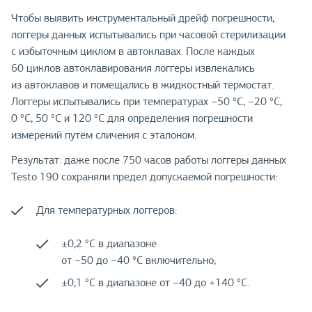
Чтобы выявить инструментальный дрейф погрешности,
логгеры данных испытывались при часовой стерилизации
с избыточным циклом в автоклавах. После каждых
60 циклов автоклавирования логгеры извлекались
из автоклавов и помещались в жидкостный термостат.
Логгеры испытывались при температурах −50 °C, −20 °C,
0 °C, 50 °C и 120 °C для определения погрешности
измерений путём сличения с эталоном.
Результат: даже после 750 часов работы логгеры данных
Testo 190 сохраняли предел допускаемой погрешности:
Для температурных логгеров:
±0,2 °C в диапазоне
от −50 до −40 °C включительно;
±0,1 °C в диапазоне от −40 до +140 °C.