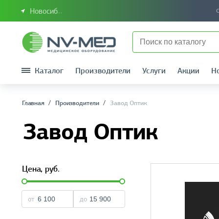
Новосибирск или Сибирский федеральный округ
Каталог
Производители
Услуги
Акции
Н
Главная
Производители
Завод Оптик
Завод Оптик
Цена,
руб.
от
до