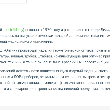
айт
opticlida.by
) основан в 1970 году и расположен в городе Лида
овалось на выпуске оптических деталей для комплектования тех
елий медицинского назначения.
д «Оптик» производит изделия геометрической оптики: призмы и
льтры, клинья, трубки, штабики, комплектующие для оптичес при
ской техники, а также очковые линзы различных классификаций.
авлений деятельности является выпуск изделий медицинского н
танных и ЛОР‑приборов, офтальмологические линзы трёх‑ и четы
актной офтальмоскопии, комплект офтальмоскопа зеркального, к
ого и санитарного контроля качества пищевой продукции, вклю