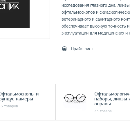
исследования глазного дна, линз
офтальмоскопов и скиаскопически
ветеринарного и санитарного кон
обеспечивает высокую точность и
эксплуатации для медицинских и 
Прайс-лист
Офтальмоскопы и
Офтальмологич
фундус-камеры
наборы, линзы 
оправы
16 товаров
23 товара