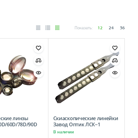
12
24
36
Показать:
ские линзы
Скиаскопические линейки
0D/60D/78D/90D
Завод Оптик ЛСК−1
В наличии