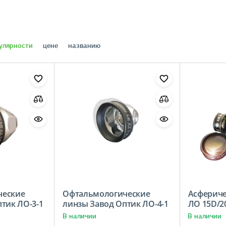
улярности
цене
названию
ческие
Офтальмологические
Асфериче
тик ЛО-3-1
линзы Завод Оптик ЛО-4-1
ЛО 15D/2
В наличии
В наличии