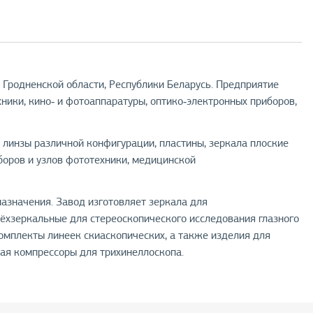
, Гродненской области, Республики Беларусь. Предприятие
ники, кино‑ и фотоаппаратуры, оптико‑электронных приборов,
 линзы различной конфигурации, пластины, зеркала плоские
боров и узлов фототехники, медицинской
азначения. Завод изготовляет зеркала для
рёхзеркальные для стереоскопического исследования глазного
омплекты линеек скиаскопических, а также изделия для
чая компрессоры для трихинеллоскопа.