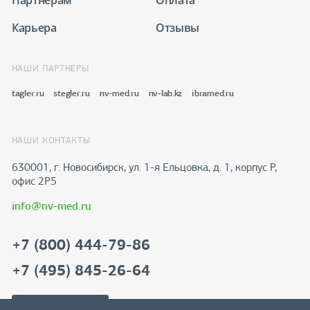
Карьера
Отзывы
НАШИ ПАРТНЕРЫ
tagler.ru
stegler.ru
nv-med.ru
nv-lab.kz
ibramed.ru
НАШИ КОНТАКТЫ
630001, г. Новосибирск, ул. 1-я Ельцовка, д. 1, корпус Р,
офис 2Р5
info@nv-med.ru
+7 (800) 444-79-86
+7 (495) 845-26-64
Скачать реквизиты