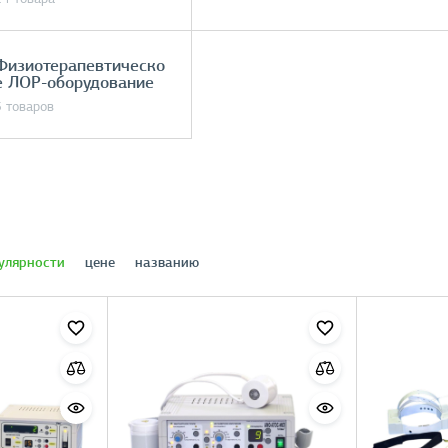
Физиотерапевтическо
е ЛОР-оборудование
5 товаров
улярности
цене
названию