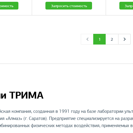
тоимость
Запросить стоимость
Запр
1
2
ии ТРИМА
ая компания, созданная в 1991 году на базе лаборатории ульт
я «Алмаз» (г. Саратов). Предприятие специализируется на разр
мбинированных физических методах воздействия, применяемых в 