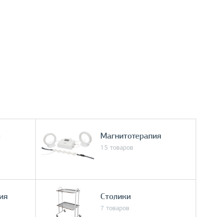
я
Магнитотерапия
15 товаров
ия
Столики
7 товаров