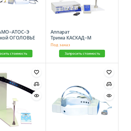
 АМО−АТОС−Э
Аппарат
вкой ОГОЛОВЬЕ
Трима КАСКАД−М
Под заказ
осить стоимость
Запросить стоимость