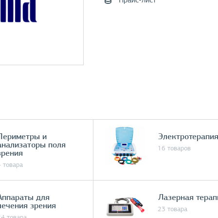
Прайс-лист
Периметры и
Электротерапи
анализаторы поля
16 товаров
зрения
4 товара
Аппараты для
Лазерная терап
лечения зрения
23 товара
24 товара