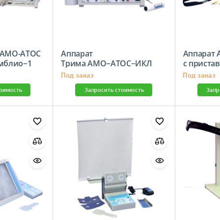
 АМО-АТОС
Аппарат
Аппарат
Амблио−1
Трима АМО−АТОС−ИКЛ
с приста
Под заказ
Под заказ
тоимость
Запросить стоимость
Запр