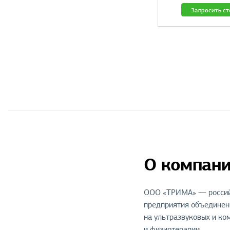
Запросить с
О компан
ООО «ТРИМА» — российск
предприятия объединени
на ультразвуковых и ко
и физиотерапии.