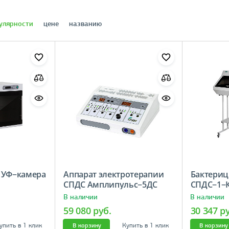
улярности
цене
названию
 УФ−камера
Аппарат электротерапии
Бактериц
СПДС Амплипульс−5ДС
СПДС−1−
В наличии
В наличии
59 080 руб.
30 347 р
упить в 1 клик
Купить в 1 клик
В корзину
В корзину