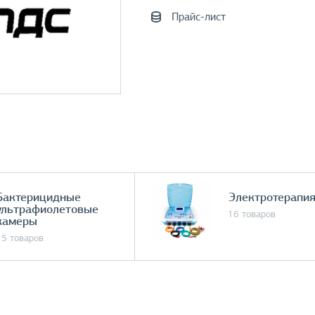
Прайс-лист
Бактерицидные
Электротерапи
ультрафиолетовые
16 товаров
камеры
15 товаров