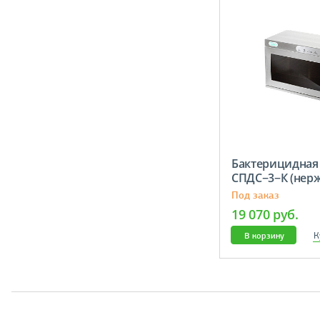
Бактерицидная
СПДС−3−К (нерж
Под заказ
19 070 руб.
К
В корзину