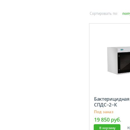
поп
Сортировать по:
Бактерицидная
СПДС−2−К
Под заказ
19 850 руб.
К
В корзину