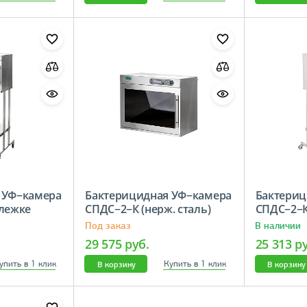
 УФ−камера
Бактерицидная УФ−камера
Бактериц
ележке
СПДС−2−К (нерж. сталь)
СПДС−2−К
Под заказ
В наличии
29 575 руб.
25 313 р
упить в 1 клик
Купить в 1 клик
В корзину
В корзину