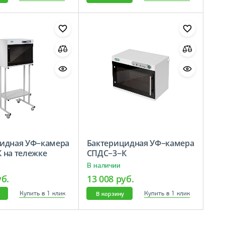
идная УФ−камера
Бактерицидная УФ−камера
 на тележке
СПДС−3−К
В наличии
уб.
13 008 руб.
Купить в 1 клик
Купить в 1 клик
В корзину