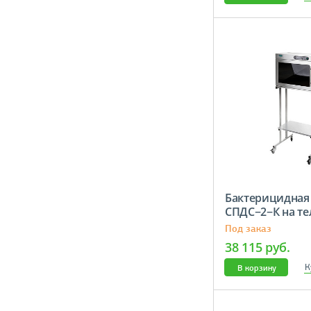
Бактерицидная
СПДС−2−К на т
(нерж.)
Под заказ
38 115 руб.
К
В корзину