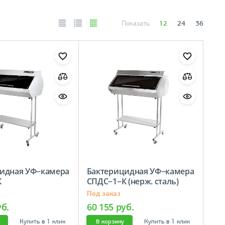
12
24
36
Показать:
идная УФ−камера
Бактерицидная УФ−камера
К
СПДС−1−К (нерж. сталь)
Под заказ
уб.
60 155 руб.
Купить в 1 клик
Купить в 1 клик
В корзину