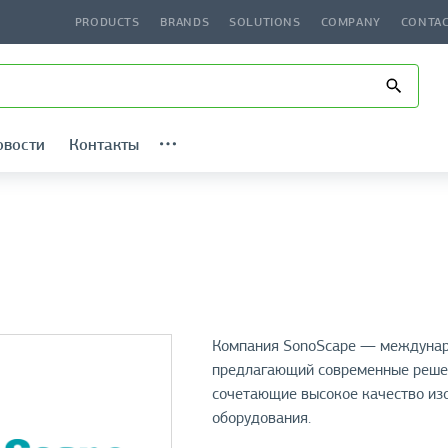
PRODUCTS
BRANDS
SOLUTIONS
COMPANY
CONTA
овости
Контакты
Компания SonoScape — междунар
предлагающий современные решен
сочетающие высокое качество изо
оборудования.