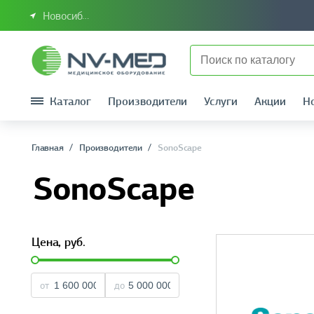
Новосибирск или Сибирский федеральный округ
Каталог
Производители
Услуги
Акции
Н
Главная
Производители
SonoScape
SonoScape
Цена,
руб.
от
до