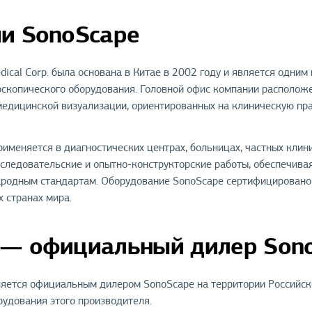
и SonoScape
ical Corp. была основана в Китае в 2002 году и является одни
оскопического оборудования. Головной офис компании располож
медицинской визуализации, ориентированных на клиническую пр
именяется в диагностических центрах, больницах, частных клин
сследовательские и опытно-конструкторские работы, обеспечива
ародным стандартам. Оборудование SonoScape сертифицировано 
х странах мира.
 — официальный дилер Son
яется официальным дилером SonoScape на территории Российск
рудования этого производителя.