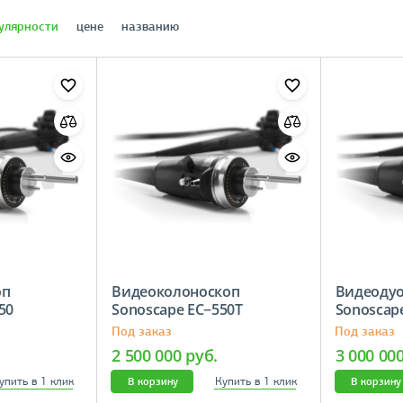
улярности
цене
названию
оп
Видеоколоноскоп
Видеодуо
−550
Sonoscape EC−550T
Sonosca
Под заказ
Под заказ
2 500 000 руб.
3 000 00
упить в 1 клик
Купить в 1 клик
В корзину
В корзину