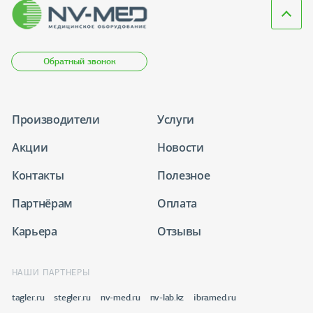
Обратный звонок
Производители
Услуги
Акции
Новости
Контакты
Полезное
Партнёрам
Оплата
Карьера
Отзывы
НАШИ ПАРТНЕРЫ
tagler.ru
stegler.ru
nv-med.ru
nv-lab.kz
ibramed.ru