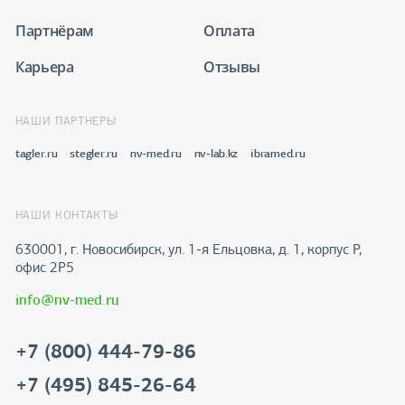
Партнёрам
Оплата
Карьера
Отзывы
НАШИ ПАРТНЕРЫ
tagler.ru
stegler.ru
nv-med.ru
nv-lab.kz
ibramed.ru
НАШИ КОНТАКТЫ
630001, г. Новосибирск, ул. 1-я Ельцовка, д. 1, корпус Р,
офис 2Р5
info@nv-med.ru
+7 (800) 444-79-86
+7 (495) 845-26-64