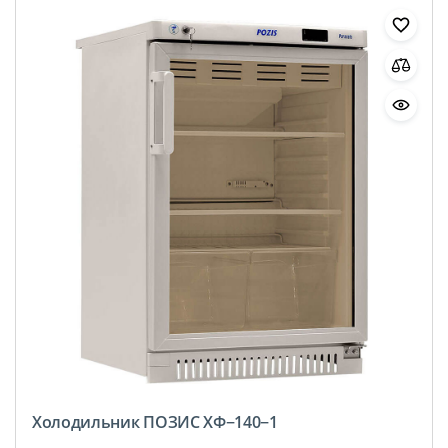
Холодильник ПОЗИС ХФ−140−1