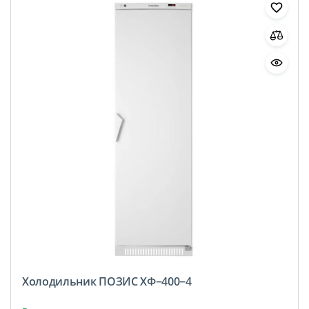
Холодильник ПОЗИС ХФ−400−4